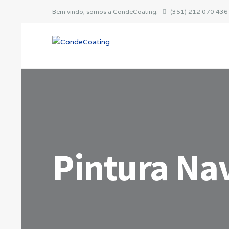
Bem vindo, somos a CondeCoating.
(351) 212 070 436 
Pintura Na