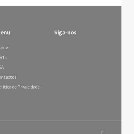
enu
Siga-nos
ome
rfil
SA
ontactos
lítica de Privacidade