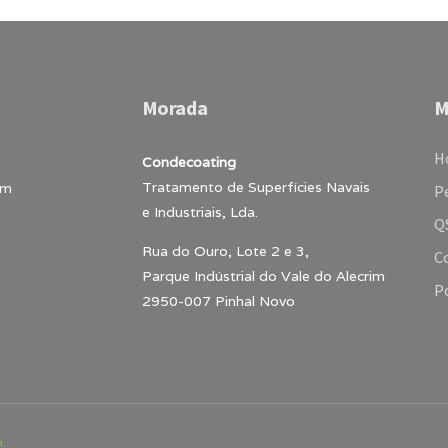
Morada
M
H
Condecoating
Tratamento de Superfícies Navais
m
Pe
e Industriais, Lda.
Q
Rua do Ouro, Lote 2 e 3,
C
Parque Indústrial do Vale do Alecrim
Po
2950-007 Pinhal Novo
n
.