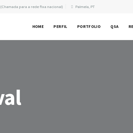
(Chamada para a rede fixa nacional)
Palmela, PT
HOME
PERFIL
PORTFOLIO
QSA
R
val