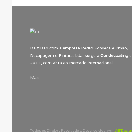
Da fusão com a empresa Pedro Fonseca e Irmão,
Decapagem e Pintura, Lda, surge a
Condecoating
e
2011, com vista ao mercado internacional.
Mais
Todos os Direitos Reservados. Desenvolvido por:
WIPDesig