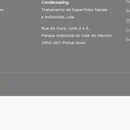
H
Condecoating
Tratamento de Superfícies Navais
m
Pe
e Industriais, Lda.
Q
Rua do Ouro, Lote 2 e 3,
C
Parque Indústrial do Vale do Alecrim
Po
2950-007 Pinhal Novo
n
.