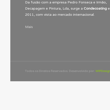
Da fusão com a empresa Pedro Fonseca e Irmão,
Decapagem e Pintura, Lda, surge a
Condecoating
e
2011, com vista ao mercado internacional.
Mais
Todos os Direitos Reservados. Desenvolvido por:
WIPDesig