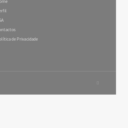
ome
rfil
SA
ontactos
lítica de Privacidade